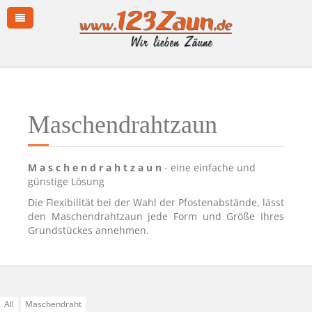
Maschendrahtzaun
M a s c h e n d r a h t z a u n
- eine einfache und
günstige Lösung
Die Flexibilität bei der Wahl der Pfostenabstände, lässt
den Maschendrahtzaun jede Form und Größe Ihres
Grundstückes annehmen.
All
Maschendraht